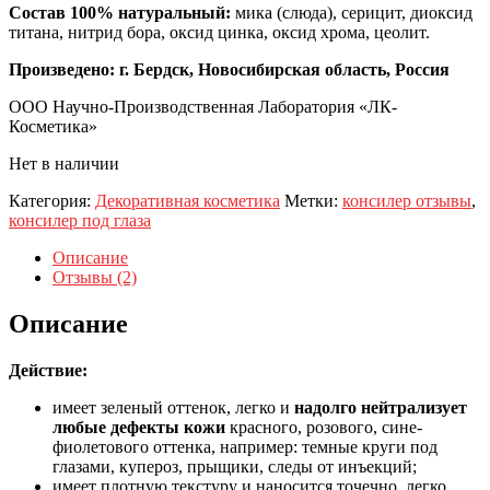
Состав 100% натуральный:
мика (слюда), серицит, диоксид
титана, нитрид бора, оксид цинка, оксид хрома, цеолит.
Произведено: г. Бердск, Новосибирская область, Россия
ООО Научно-Производственная Лаборатория «ЛК-
Косметика»
Нет в наличии
Категория:
Декоративная косметика
Метки:
консилер отзывы
,
консилер под глаза
Описание
Отзывы (2)
Описание
Действие:
имеет зеленый оттенок, легко и
надолго нейтрализует
любые дефекты кожи
красного, розового, сине-
фиолетового оттенка, например: темные круги под
глазами, купероз, прыщики, следы от инъекций;
имеет плотную текстуру и наносится точечно, легко