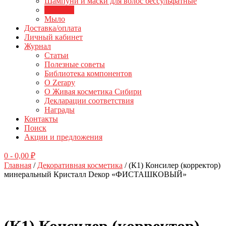
Шампуни и маски для волос бессульфатные
Для тела
Мыло
Доставка/оплата
Личный кабинет
Журнал
Статьи
Полезные советы
Библиотека компонентов
О Zerapy
О Живая косметика Сибири
Декларации соответствия
Награды
Контакты
Поиск
Акции и предложения
0
- 0,00 ₽
Главная
/
Декоративная косметика
/ (К1) Консилер (корректор)
минеральный Кристалл Dекор «ФИСТАШКОВЫЙ»