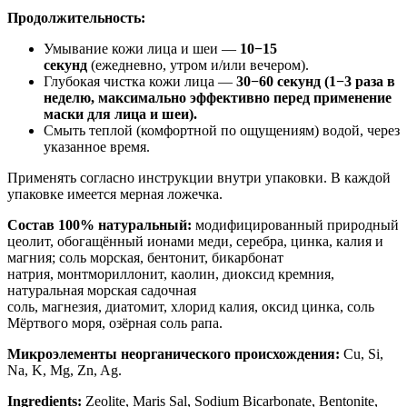
Продолжительность:
Умывание кожи лица и шеи —
10−15
секунд
(ежедневно, утром и/или вечером).
Глубокая чистка кожи лица —
30−60
секунд (1−3 раза в
неделю, максимально эффективно перед применение
маски для лица и шеи).
Смыть теплой (комфортной по ощущениям) водой, через
указанное время.
Применять согласно инструкции внутри упаковки. В каждой
упаковке имеется мерная ложечка.
Состав 100% натуральный
:
модифицированный природный
цеолит, обогащённый ионами меди, серебра, цинка, калия и
магния; соль морская, бентонит, бикарбонат
натрия, монтмориллонит, каолин, диоксид кремния,
натуральная морская садочная
соль, магнезия, диатомит, хлорид калия, оксид цинка, соль
Мёртвого моря, озёрная соль рапа.
Микроэлементы неорганического происхождения:
Cu, Si,
Na, K, Mg, Zn, Ag.
Ingredients:
Zeolite, Maris Sal, Sodium Bicarbonate, Bentonite,