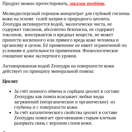
Продукт можно протестировать,
заказав
пробник
.
Мелкодисперсный порошок-концентрат для глубокой гигиены
кожи на основе солей натрия и природного цеолита.
Zеопудра активируется водой, экологически чиста, не
содержит токсинов, абсолютно безопасна, не содержит
токсинов, консервантов и вредных веществ, не может
принести косвенного или прямого вреда коже человека и
организму в целом. Её применение не имеет ограничений по
условиям и длительности применения. Физиологическое
очищение кожи экспертного уровня.
Активированная водой Zеопудра на поверхности кожи
действует по принципу минеральной помпы:
Цеолит
За счёт ионного обмена и сорбции цеолит в составе
Zеопудры как помпа всасывает любые виды
загрязнений (неорганические и органические) из
глубины и с поверхности кожи.
За счёт каталитического свойства цеолит в составе
Zеопудры помогает ороговевшим старым клеткам
разорвать связь с верхним слоем кожи.