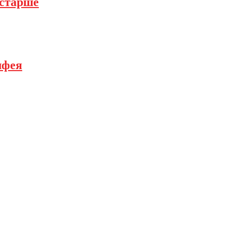
 старше
лфея