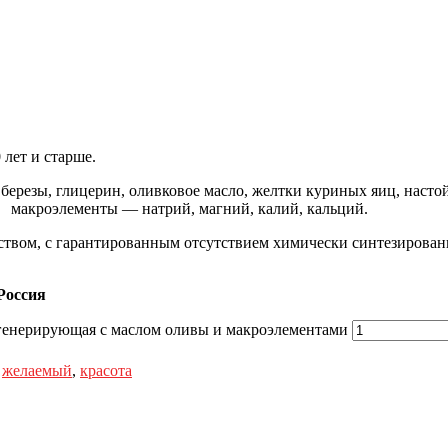
 лет и старше.
в березы, глицерин, оливковое масло, желтки куриных яиц, наст
ота, макроэлементы — натрий, магний, калий, кальций.
ством, с гарантированным отсутствием химически синтезирован
Россия
егенерирующая с маслом оливы и макроэлементами
,
желаемый
,
красота