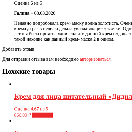
Оценка
5
из 5
Галина
–
08.03.2020
Недавно попробовала крем- маску волна золотиста. Очен
крема ,и раз в неделю делала увлажняющие масочки. Одно
лет и я была приятна удивлена что данный крем подошел 
такой находке как данный крем- маска 2 в одном.
Добавить отзыв
Для отправки отзыва вам необходимо
авторизоваться
.
Похожие товары
Крем для лица питательный «Дидил
Оценка
4.67
из 5
866,00
₽
В корзину