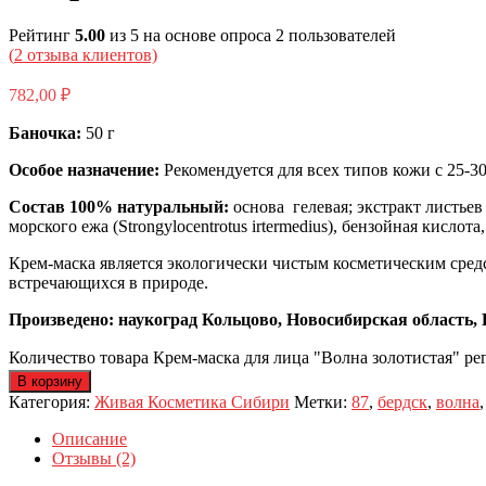
Рейтинг
5.00
из 5 на основе опроса
2
пользователей
(
2
отзыва клиентов)
782,00
₽
Баночка:
50 г
Особое назначение:
Рекомендуется для всех типов кожи с 25-30
Состав 100% натуральный:
основа гелевая; экстракт листье
морского ежа (Strongylocentrotus irtermedius), бензойная кисл
Крем-маска является экологически чистым косметическим сред
встречающихся в природе.
Произведено: наукоград Кольцово, Новосибирская область, 
Количество товара Крем-маска для лица "Волна золотистая" р
В корзину
Категория:
Живая Косметика Сибири
Метки:
87
,
бердск
,
волна
Описание
Отзывы (2)