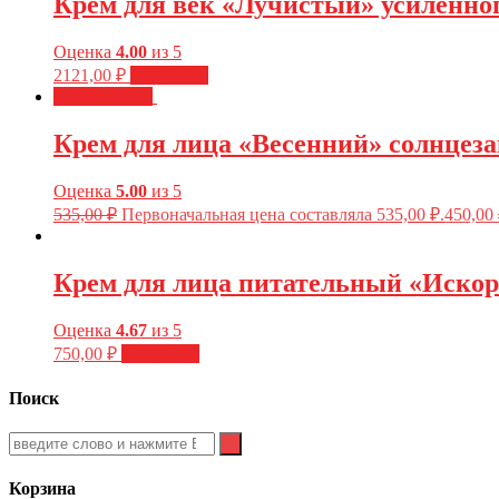
Крем для век «Лучистый» усиленног
Оценка
4.00
из 5
2121,00
₽
В корзину
Скидка! 16%
Крем для лица «Весенний» солнцеза
Оценка
5.00
из 5
535,00
₽
Первоначальная цена составляла 535,00 ₽.
450,00
Крем для лица питательный «Искорк
Оценка
4.67
из 5
750,00
₽
В корзину
Поиск
Корзина