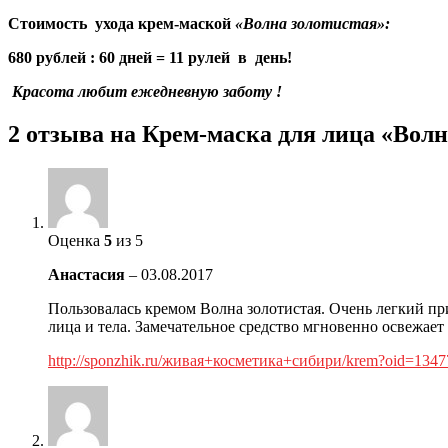
Стоимость ухода крем-маской
«Волна золотистая»:
680 рублей : 60 дней = 11 рулей в день!
Красота любит ежедневную заботу !
2 отзыва на
Крем-маска для лица «Волн
Оценка
5
из 5
Анастасия
–
03.08.2017
Пользовалась кремом Волна золотистая. Очень легкий пр
лица и тела. Замечательное средство мгновенно освежает 
http://sponzhik.ru/живая+косметика+cибири/krem?oid=1347