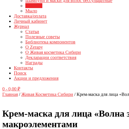
Шампуни и маски для волос бессульфатные
Для тела
Мыло
Доставка/оплата
Личный кабинет
Журнал
Статьи
Полезные советы
Библиотека компонентов
О Zerapy
О Живая косметика Сибири
Декларации соответствия
Награды
Контакты
Поиск
Акции и предложения
0
- 0,00 ₽
Главная
/
Живая Косметика Сибири
/ Крем-маска для лица «Во
Крем-маска для лица «Волна 
макроэлементами