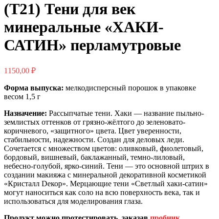
(Т21) Тени для век
минеральные «ХАКИ-
САТИН» перламутровые
1150,00
₽
Форма выпуска:
мелкодисперсный порошок в упаковке
весом 1,5 г
Назначение:
Рассыпчатые тени. Хаки — название пыльно-
землистых оттенков от грязно-жёлтого до зеленовато-
коричневого, «защитного» цвета. Цвет уверенности,
стабильности, надежности. Создан для деловых леди.
Сочетается с множеством цветов: оливковый, фиолетовый,
бордовый, вишневый, баклажанный, темно-лиловый,
небесно-голубой, ярко-синий. Тени — это основной штрих в
создании макияжа с минеральной декоративной косметикой
«Кристалл Dекор». Мерцающие тени «Светлый хаки-сатин»
могут наноситься как соло на всю поверхность века, так и
использоваться для моделирования глаза.
Продукт можно протестировать, заказав
пробник
.