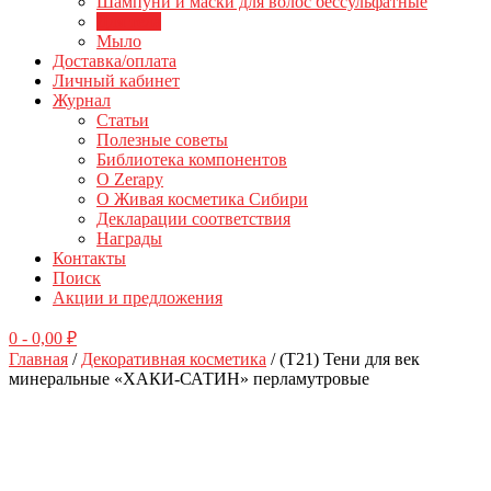
Шампуни и маски для волос бессульфатные
Для тела
Мыло
Доставка/оплата
Личный кабинет
Журнал
Статьи
Полезные советы
Библиотека компонентов
О Zerapy
О Живая косметика Сибири
Декларации соответствия
Награды
Контакты
Поиск
Акции и предложения
0
- 0,00 ₽
Главная
/
Декоративная косметика
/ (Т21) Тени для век
минеральные «ХАКИ-САТИН» перламутровые